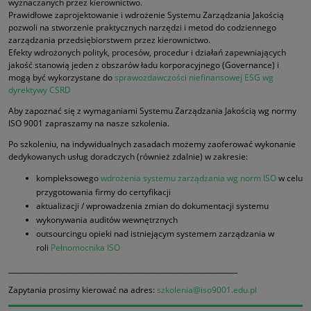
wyznaczanych przez kierownictwo.
Prawidłowe zaprojektowanie i wdrożenie Systemu Zarządzania Jakością
pozwoli na stworzenie praktycznych narzędzi i metod do codziennego
zarządzania przedsiębiorstwem przez kierownictwo.
Efekty wdrożonych polityk, procesów, procedur i działań zapewniających
jakość stanowią jeden z obszarów ładu korporacyjnego (Governance) i
mogą być wykorzystane do
sprawozdawczości niefinansowej ESG wg
dyrektywy CSRD
Aby zapoznać się z wymaganiami Systemu Zarządzania Jakością wg normy
ISO 9001 zapraszamy na nasze szkolenia.
Po szkoleniu, na indywidualnych zasadach możemy zaoferować wykonanie
dedykowanych usług doradczych (również zdalnie) w zakresie:
kompleksowego
wdrożenia systemu zarządzania wg norm ISO
w celu
przygotowania firmy do certyfikacji
aktualizacji / wprowadzenia zmian do dokumentacji systemu
wykonywania auditów wewnętrznych
outsourcingu opieki nad istniejącym systemem zarządzania w
roli
Pełnomocnika ISO
__________________________________________________________________
Zapytania prosimy kierować na adres:
szkolenia@iso9001.edu.pl