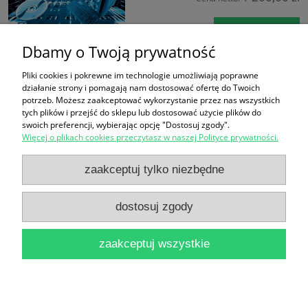
do koszyka
Dbamy o Twoją prywatność
«
1
2
»
Pliki cookies i pokrewne im technologie umożliwiają poprawne
działanie strony i pomagają nam dostosować ofertę do Twoich
potrzeb. Możesz zaakceptować wykorzystanie przez nas wszystkich
FORMULARZ ZGŁOSZENIA
tych plików i przejść do sklepu lub dostosować użycie plików do
swoich preferencji, wybierając opcję "Dostosuj zgody".
Więcej o plikach cookies przeczytasz w naszej Polityce prywatności.
Zakupy
zaakceptuj tylko niezbędne
Pomoc
dostosuj zgody
Moje konto
zaakceptuj wszystkie
Informacje
pokaż pełną wersję strony