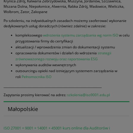
Krynica Zdrój, Kalwaria Zebrzydowska, Muszyna, Jordanów, Szczawnica,
Mszana Dolna, Niepołomice, Alwernia, Rabka Zdrój, Wadowice, Wieliczka,
Wolbrom, Zator, Zakopane
Po szkoleniu, na indywidualnych zasadach możemy zaoferować wykonanie
dedykowanych usług doradczych (również zdalnie) w zakresie:
kompleksowego
wdrożenia systemu zarządzania wg norm ISO
w celu
przygotowania firmy do certyfikacji
aktualizacji / wprowadzenia zmian do dokumentacji systemu
opracowania dokumentów i działań do wdrożenia
strategii
zrównoważonego rozwoju oraz raportowania ESG
wykonywania auditów wewnętrznych
outsourcingu opieki nad istniejącym systemem zarządzania w
roli
Pełnomocnika ISO
__________________________________________________________________
Zapytania prosimy kierować na adres:
szkolenia@iso9001.edu.pl
Małopolskie
ISO 27001 + 9001 + 14001 + 45001 kurs online dla Auditorów i