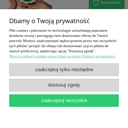
do koszyka
Dbamy o Twoją prywatność
«
1
2
»
Pliki cookies i pokrewne im technologie umożliwiają poprawne
działanie strony i pomagają nam dostosować ofertę do Twoich
potrzeb. Możesz zaakceptować wykorzystanie przez nas wszystkich
FORMULARZ ZGŁOSZENIA
tych plików i przejść do sklepu lub dostosować użycie plików do
swoich preferencji, wybierając opcję "Dostosuj zgody".
Więcej o plikach cookies przeczytasz w naszej Polityce prywatności.
Zakupy
zaakceptuj tylko niezbędne
Pomoc
dostosuj zgody
Moje konto
zaakceptuj wszystkie
Informacje
pokaż pełną wersję strony