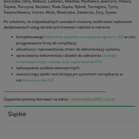
Jastrzębie Zdrój, Kłobuck, Lubliniec, Mikołów, Mysłowice, Jaworzno, Piekary
Śląskie, Pszczyna, Racibórz, Ruda Śląska, Rybnik, Tarnogóra, Tychy,
Świętochłowice, Ustroń, Wisła, Wodzisław, Zawiercie, Żory, Żywiec
Po szkoleniu, na indywidualnych zasadach możemy zaoferować wykonanie
dedykowanych usług doradczych (również zdalnie) w zakresie:
kompleksowego
wdrożenia systemu zarządzania wg norm ISO
w celu
przygotowania firmy do certyfikacji
aktualizacji / wprowadzenia zmian do dokumentacji systemu
opracowania dokumentów i działań do wdrożenia
strategii
zrównoważonego rozwoju oraz raportowania ESG
wykonywania auditów wewnętrznych
outsourcingu opieki nad istniejącym systemem zarządzania w
roli
Pełnomocnika ISO
__________________________________________________________________
Zapytania prosimy kierować na adres:
szkolenia@iso9001.edu.pl
Śląskie